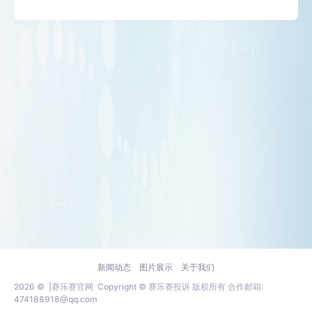
新闻动态
图片展示
关于我们
2026 ©
|赛乐赛官网
Copyright © 赛乐赛投诉 版权所有 合作邮箱:
474188918@qq.com