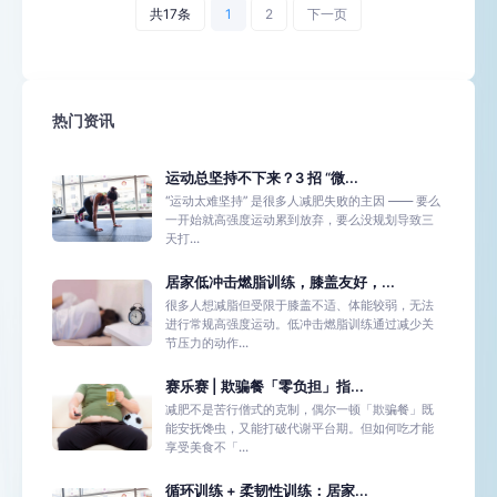
共17条
1
2
下一页
热门资讯
运动总坚持不下来？3 招 “微...
“运动太难坚持” 是很多人减肥失败的主因 —— 要么
一开始就高强度运动累到放弃，要么没规划导致三
天打...
居家低冲击燃脂训练，膝盖友好，...
很多人想减脂但受限于膝盖不适、体能较弱，无法
进行常规高强度运动。低冲击燃脂训练通过减少关
节压力的动作...
赛乐赛 | 欺骗餐「零负担」指...
减肥不是苦行僧式的克制，偶尔一顿「欺骗餐」既
能安抚馋虫，又能打破代谢平台期。但如何吃才能
享受美食不「...
循环训练 + 柔韧性训练：居家...