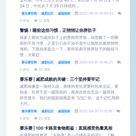
金时期。今年三伏天长达 40 天：初伏从 7 月 15 日至 7 月
24 日；中伏从 7 月 25 日持续到...
2025-04-01 10:43:43
赛乐赛官网
减肥社区
减脂指南
0 评论
12 浏览
警惕！睡前这些习惯，正悄悄让你胖肚子
很多人都在为减掉肚子上的赘肉而苦恼，却忽略了一些睡
前的不良习惯，正是它们在不知不觉中让脂肪在腹部悄悄
堆积。下面就来盘点一下，那些容易导致胖肚子的睡前习
惯，大家赶...
2025-04-01 10:45:21
赛乐赛官网
减肥社区
减脂指南
0 评论
20 浏览
赛乐赛 | 减肥成败的关键：三个坚持要牢记
减肥就像是一场持久战，身体的变化需要时间来见证。要
知道，长胖不是一蹴而就的，瘦身自然也无法一蹴而就。
研究显示，我们的脂肪细胞是有 “记忆” 的，这个记忆周期
大约...
2025-04-07 11:12:18
赛乐赛官网
减肥社区
减脂指南
0 评论
25 浏览
赛乐赛 | 100 卡路里食物图鉴：直观感受热量真相
在减肥的世界里，“卡路里” 是一个绕不开的词汇。了解