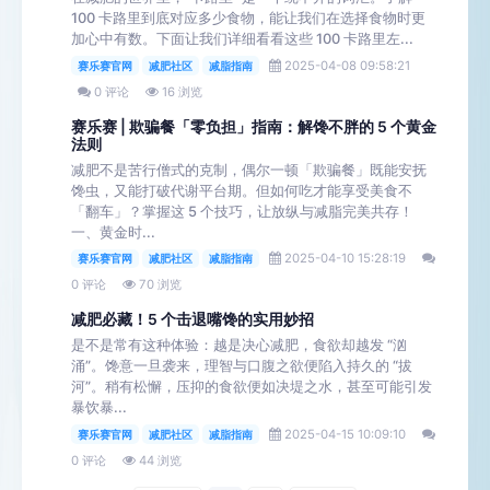
100 卡路里到底对应多少食物，能让我们在选择食物时更
加心中有数。下面让我们详细看看这些 100 卡路里左...
2025-04-08 09:58:21
赛乐赛官网
减肥社区
减脂指南
0 评论
16 浏览
赛乐赛 | 欺骗餐「零负担」指南：解馋不胖的 5 个黄金
法则
减肥不是苦行僧式的克制，偶尔一顿「欺骗餐」既能安抚
馋虫，又能打破代谢平台期。但如何吃才能享受美食不
「翻车」？掌握这 5 个技巧，让放纵与减脂完美共存！
一、黄金时...
2025-04-10 15:28:19
赛乐赛官网
减肥社区
减脂指南
0 评论
70 浏览
减肥必藏！5 个击退嘴馋的实用妙招
是不是常有这种体验：越是决心减肥，食欲却越发 “汹
涌”。馋意一旦袭来，理智与口腹之欲便陷入持久的 “拔
河”。稍有松懈，压抑的食欲便如决堤之水，甚至可能引发
暴饮暴...
2025-04-15 10:09:10
赛乐赛官网
减肥社区
减脂指南
0 评论
44 浏览