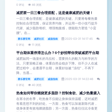
0 评论
46 浏览
减肥要一日三餐合理搭配，这是健康减肥的关键！
一日三餐合理搭配，是健康减肥的关键。只要将每餐热量
控制在合理范围，保证营养均衡，并运用一些小技巧提升
代谢、减少脂肪堆积、增强饱腹感，便能助力塑造 “小蛮
腰”。在...
2025-03-31 14:17:45
赛乐赛官网
减肥社区
减脂指南
0 评论
11 浏览
平台期体重停滞怎么办？6个妙招帮你突破减肥平台期
减肥如同一场漫长的马拉松，需要持久的毅力与科学的方
法。只要策略正确，体重自然会稳步下降。但不少人在减
肥过程中，会遭遇平台期，体重好似被 “冻结”，不再下
降。当遇...
2025-03-31 14:22:46
赛乐赛官网
减肥社区
减脂指南
0 评论
40 浏览
热食如何帮你燃烧更多脂肪？控制食欲、减少热量摄入
在寒冷的冬季，吃热食不仅能让身体保持温暖，还对减肥
有着意想不到的好处。一方面，热食可以加速新陈代谢，
使身体更有效地燃烧脂肪；另一方面，热食往往比冷食更