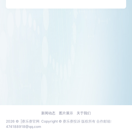
新闻动态
图片展示
关于我们
2026 ©
|赛乐赛官网
Copyright © 赛乐赛投诉 版权所有 合作邮箱:
474188918@qq.com