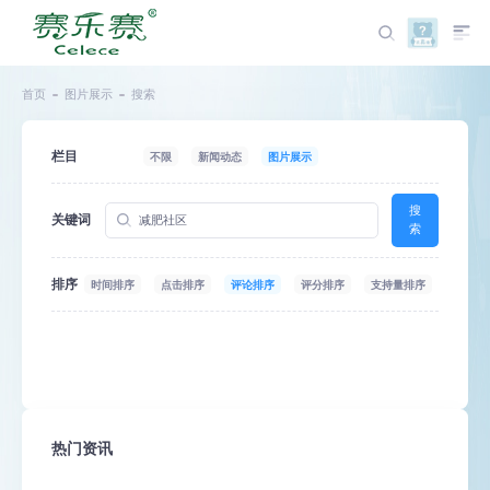
首页
图片展示
搜索
栏目
不限
新闻动态
图片展示
搜
关键词
索
排序
时间排序
点击排序
评论排序
评分排序
支持量排序
热门资讯