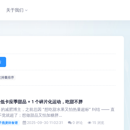
关于我们
索
支持量排序
低卡应季甜品 + 1 个碎片化运动，吃甜不胖
减肥博主，之前总因 “想吃甜水果又怕热量超标” 纠结 —— 直
不觉就超了；想做甜品又怕加糖胖...
2025-09-30 11:02:31
0 评论
15 浏览
子燕麦杯食谱