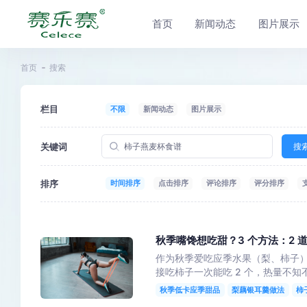
首页
新闻动态
图片展示
首页
搜索
栏目
不限
新闻动态
图片展示
关键词
搜
排序
时间排序
点击排序
评论排序
评分排序
秋季嘴馋想吃甜？3 个方法：2 道
作为秋季爱吃应季水果（梨、柿子）的
接吃柿子一次能吃 2 个，热量不知
秋季低卡应季甜品
梨藕银耳羹做法
柿