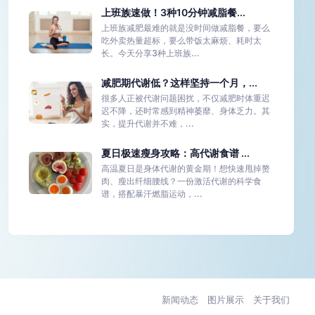
上班族速做！3种10分钟减脂餐...
上班族减肥最难的就是没时间做减脂餐，要么
吃外卖热量超标，要么带饭太麻烦、耗时太
长。今天分享3种上班族...
减肥期代谢低？这样坚持一个月，...
很多人正被代谢问题困扰，不仅减肥时体重迟
迟不降，还时常感到精神萎靡、身体乏力。其
实，提升代谢并不难，...
夏日极速瘦身攻略：高代谢食谱 ...
高温夏日是身体代谢的黄金期！想快速甩掉赘
肉、瘦出纤细腰线？一份激活代谢的科学食
谱，搭配暴汗燃脂运动，...
新闻动态
图片展示
关于我们