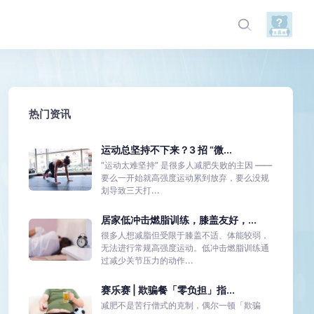
热门资讯
运动总坚持不下来？3 招 “微...
“运动太难坚持” 是很多人减肥失败的主因 ——
要么一开始就高强度运动累到放弃，要么没规
划导致三天打...
居家低冲击燃脂训练，膝盖友好，...
很多人想减脂但受限于膝盖不适、体能较弱，
无法进行常规高强度运动。低冲击燃脂训练通
过减少关节压力的动作...
赛乐赛 | 欺骗餐「零负担」指...
减肥不是苦行僧式的克制，偶尔一顿「欺骗