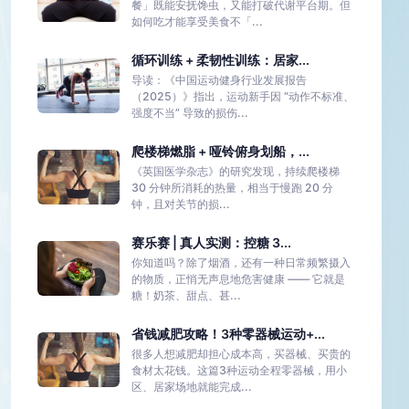
餐」既能安抚馋虫，又能打破代谢平台期。但
如何吃才能享受美食不「...
循环训练 + 柔韧性训练：居家...
导读：《中国运动健身行业发展报告
（2025）》指出，运动新手因 “动作不标准、
强度不当” 导致的损伤...
爬楼梯燃脂 + 哑铃俯身划船，...
《英国医学杂志》的研究发现，持续爬楼梯
30 分钟所消耗的热量，相当于慢跑 20 分
钟，且对关节的损...
赛乐赛 | 真人实测：控糖 3...
你知道吗？除了烟酒，还有一种日常频繁摄入
的物质，正悄无声息地危害健康 —— 它就是
糖！奶茶、甜点、甚...
省钱减肥攻略！3种零器械运动+...
很多人想减肥却担心成本高，买器械、买贵的
食材太花钱。这篇3种运动全程零器械，用小
区、居家场地就能完成...