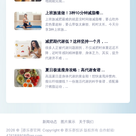
地就能完成...
上班族速做！3种10分钟减脂餐...
上班族减肥最难的就是没时间做减脂餐，要么吃外
卖热量超标，要么带饭太麻烦、耗时太长。今天分
享3种上班族...
减肥期代谢低？这样坚持一个月，...
很多人正被代谢问题困扰，不仅减肥时体重迟迟不
降，还时常感到精神萎靡、身体乏力。其实，提升
代谢并不难，...
夏日极速瘦身攻略：高代谢食谱 ...
高温夏日是身体代谢的黄金期！想快速甩掉赘肉、
瘦出纤细腰线？一份激活代谢的科学食谱，搭配暴
汗燃脂运动，...
新闻动态
图片展示
关于我们
2026 ©
|赛乐赛官网
Copyright © 赛乐赛投诉 版权所有 合作邮箱:
474188918@qq.com