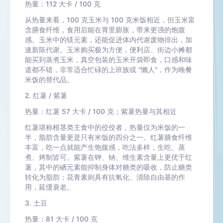
热量：112 大卡 / 100 克
从热量来看，100 克玉米与 100 克米饭相近，但玉米富
含膳食纤维，食用后能在胃里膨胀，带来更强的饱腹
感。玉米中的镁元素，还能促进体内代谢废物排出，加
速新陈代谢。玉米购买极为方便，便利店、街边小摊都
能买到蒸煮玉米，真空包装的玉米开袋即食，口感和味
道都不错，非常适合忙碌的上班族或 “懒人”，作为晚餐
米饭的替代品。
2. 红薯 / 紫薯
热量：红薯 57 大卡 / 100 克；紫薯热量与其相近
红薯堪称根茎类主食中的佼佼者，热量仅为米饭的一
半，脂肪含量更是只有米饭的四分之一。红薯膳食纤维
丰富，吃一点就能产生饱腹感，吃法多样，生吃、蒸
煮、烤制皆可。紫薯在钾、钠、维生素含量上更优于红
薯，其中的硒元素能抑制身体对糖类的吸收，防止糖类
转化为脂肪；花青素则具有抗氧化、清除自由基的作
用，延缓衰老。
3. 土豆
热量：81 大卡 / 100 克