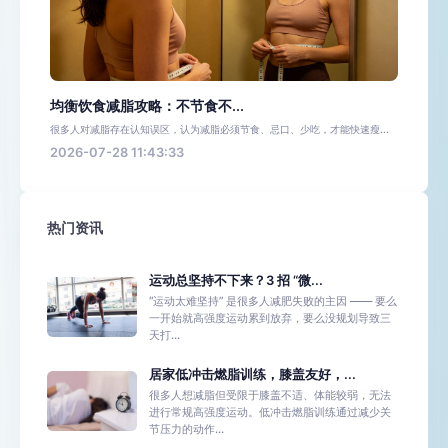
均衡饮食减脂攻略：不节食不...
很多人对减脂存在认知误区，认为减脂必须节食、忌口、少吃，才能快速瘦...
2026-07-28 11:43:33
热门资讯
运动总坚持不下来？3 招 “微...
“运动太难坚持” 是很多人减肥失败的主因 —— 要么
一开始就高强度运动累到放弃，要么没规划导致三
天打...
居家低冲击燃脂训练，膝盖友好，...
很多人想减脂但受限于膝盖不适、体能较弱，无法
进行常规高强度运动。低冲击燃脂训练通过减少关
节压力的动作...