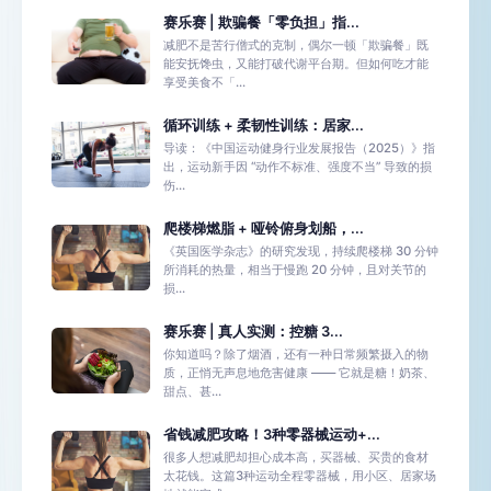
赛乐赛 | 欺骗餐「零负担」指...
减肥不是苦行僧式的克制，偶尔一顿「欺骗餐」既
能安抚馋虫，又能打破代谢平台期。但如何吃才能
享受美食不「...
循环训练 + 柔韧性训练：居家...
导读：《中国运动健身行业发展报告（2025）》指
出，运动新手因 “动作不标准、强度不当” 导致的损
伤...
爬楼梯燃脂 + 哑铃俯身划船，...
《英国医学杂志》的研究发现，持续爬楼梯 30 分钟
所消耗的热量，相当于慢跑 20 分钟，且对关节的
损...
赛乐赛 | 真人实测：控糖 3...
你知道吗？除了烟酒，还有一种日常频繁摄入的物
质，正悄无声息地危害健康 —— 它就是糖！奶茶、
甜点、甚...
省钱减肥攻略！3种零器械运动+...
很多人想减肥却担心成本高，买器械、买贵的食材
太花钱。这篇3种运动全程零器械，用小区、居家场