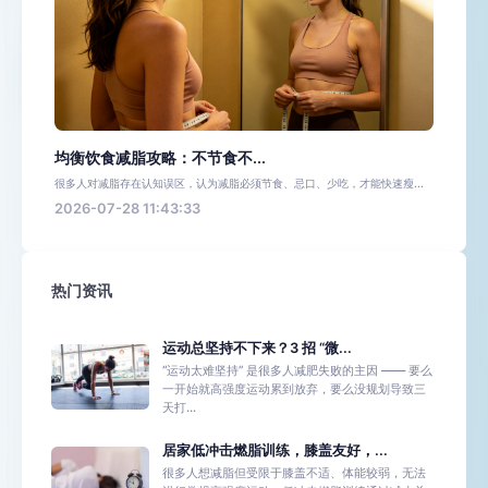
均衡饮食减脂攻略：不节食不...
很多人对减脂存在认知误区，认为减脂必须节食、忌口、少吃，才能快速瘦...
2026-07-28 11:43:33
热门资讯
运动总坚持不下来？3 招 “微...
“运动太难坚持” 是很多人减肥失败的主因 —— 要么
一开始就高强度运动累到放弃，要么没规划导致三
天打...
居家低冲击燃脂训练，膝盖友好，...
很多人想减脂但受限于膝盖不适、体能较弱，无法