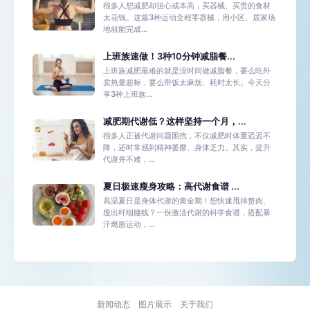
很多人想减肥却担心成本高，买器械、买贵的食材
太花钱。这篇3种运动全程零器械，用小区、居家场
地就能完成...
上班族速做！3种10分钟减脂餐...
上班族减肥最难的就是没时间做减脂餐，要么吃外
卖热量超标，要么带饭太麻烦、耗时太长。今天分
享3种上班族...
减肥期代谢低？这样坚持一个月，...
很多人正被代谢问题困扰，不仅减肥时体重迟迟不
降，还时常感到精神萎靡、身体乏力。其实，提升
代谢并不难，...
夏日极速瘦身攻略：高代谢食谱 ...
高温夏日是身体代谢的黄金期！想快速甩掉赘肉、
瘦出纤细腰线？一份激活代谢的科学食谱，搭配暴
汗燃脂运动，...
新闻动态
图片展示
关于我们