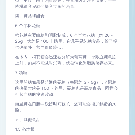
益。不过，由于热量较高，在食用时要注意适量，一把
核桃很容易就会摄入过多的热量。
四、糖类和甜食
6 个半棉花糖
棉花糖主要由糖和明胶制成，6 个半棉花糖（约 20 -
25g）大约是 100 卡路里。它几乎是纯糖食品，除了提
供热量外，营养价值较低。
在体内，棉花糖会迅速被分解为葡萄糖，导致血糖急剧
上升，如果不能及时消耗，就会转化为脂肪储存起来。
7 颗糖
这里的糖如果是普通的硬糖（每颗约 3 - 5g），7 颗糖
的热量大约是 100 卡路里。硬糖也是高糖食品，同样会
引起血糖的快速波动。
而且糖在口腔中残留时间较长，还可能会增加龋齿的风
险。
五、其他食品
1.5 条培根