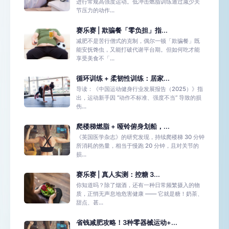
进行常规高强度运动。低冲击燃脂训练通过减少关
节压力的动作...
赛乐赛 | 欺骗餐「零负担」指...
减肥不是苦行僧式的克制，偶尔一顿「欺骗餐」既
能安抚馋虫，又能打破代谢平台期。但如何吃才能
享受美食不「...
循环训练 + 柔韧性训练：居家...
导读：《中国运动健身行业发展报告（2025）》指
出，运动新手因 “动作不标准、强度不当” 导致的损
伤...
爬楼梯燃脂 + 哑铃俯身划船，...
《英国医学杂志》的研究发现，持续爬楼梯 30 分钟
所消耗的热量，相当于慢跑 20 分钟，且对关节的
损...
赛乐赛 | 真人实测：控糖 3...
你知道吗？除了烟酒，还有一种日常频繁摄入的物
质，正悄无声息地危害健康 —— 它就是糖！奶茶、
甜点、甚...
省钱减肥攻略！3种零器械运动+...